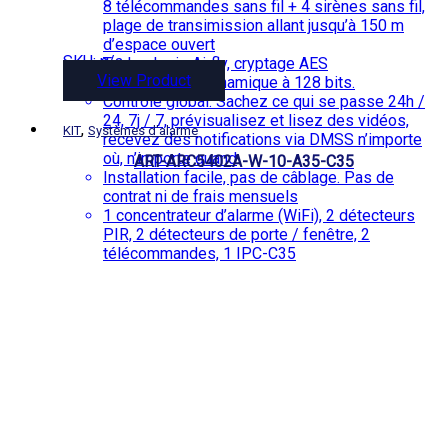
8 télécommandes sans fil + 4 sirènes sans fil,
plage de transimission allant jusqu’à 150 m
d’espace ouvert
SKU: n/a
Technologie Airfly, cryptage AES
View Product
bidirectionnel dynamique à 128 bits.
Contrôle global. Sachez ce qui se passe 24h /
24, 7j / 7, prévisualisez et lisez des vidéos,
,
KIT
Systèmes d'alarme
recevez des notifications via DMSS n’importe
où, n’importe quand
ART-ARC5402A-W-10-A35-C35
Installation facile, pas de câblage. Pas de
contrat ni de frais mensuels
1 concentrateur d’alarme (WiFi), 2 détecteurs
PIR, 2 détecteurs de porte / fenêtre, 2
télécommandes, 1 IPC-C35