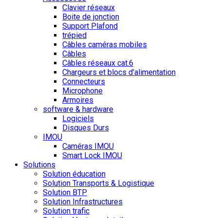
Clavier réseaux
Boite de jonction
Support Plafond
trépied
Câbles caméras mobiles
Câbles
Câbles réseaux cat.6
Chargeurs et blocs d’alimentation
Connecteurs
Microphone
Armoires
software & hardware
Logiciels
Disques Durs
IMOU
Caméras IMOU
Smart Lock IMOU
Solutions
Solution éducation
Solution Transports & Logistique
Solution BTP
Solution Infrastructures
Solution trafic