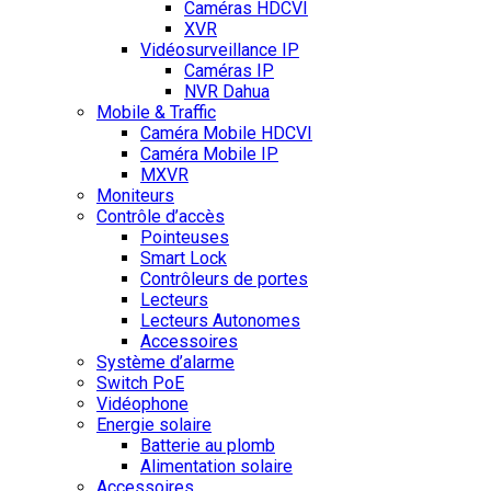
Caméras HDCVI
XVR
Vidéosurveillance IP
Caméras IP
NVR Dahua
Mobile & Traffic
Caméra Mobile HDCVI
Caméra Mobile IP
MXVR
Moniteurs
Contrôle d’accès
Pointeuses
Smart Lock
Contrôleurs de portes
Lecteurs
Lecteurs Autonomes
Accessoires
Système d’alarme
Switch PoE
Vidéophone
Energie solaire
Batterie au plomb
Alimentation solaire
Accessoires