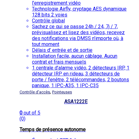
l’enregistrement vidéo
Technologie Airfly, cryptage AES dynamique
128 bits 2 voies
Contrôle global
Sachez ce qui se passe 24h / 24, 7j / 7,
prévisualisez et lisez des vidéos, recevez
des notifications via DMSS n’importe où, à
tout moment
Délais d’ entrée et de sortie
Installation facile, aucun câblage. Aucun
contrat et frais mensuels
1 centrale d’alarme vidéo, 2 détecteurs IRP, 1
détecteur IRP en rideau, 3 détecteurs de
porte / fenêtre, 2 télécommandes, 2 boutons
panique, 1 IPC-A35, 1 IPC-C35
,
Contrôle d'accès
Pointeuses
ASA1222E
0
out of 5
(0)
Temps de présence autonome