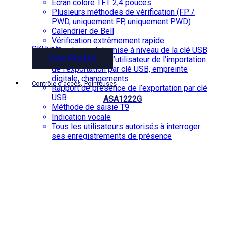
Écran coloré TFT 2,4 pouces
Plusieurs méthodes de vérification (FP /
PWD, uniquement FP, uniquement PWD)
Calendrier de Bell
Vérification extrêmement rapide
SKU: n/a
Micrologiciel de mise à niveau de la clé USB
View Product
Informations sur l’utilisateur de l’importation
de l’exportation par clé USB, empreinte
digitale, changements
,
Contrôle d'accès
Pointeuses
Rapport de présence de l’exportation par clé
USB
ASA1222G
Méthode de saisie T9
Indication vocale
Tous les utilisateurs autorisés à interroger
ses enregistrements de présence