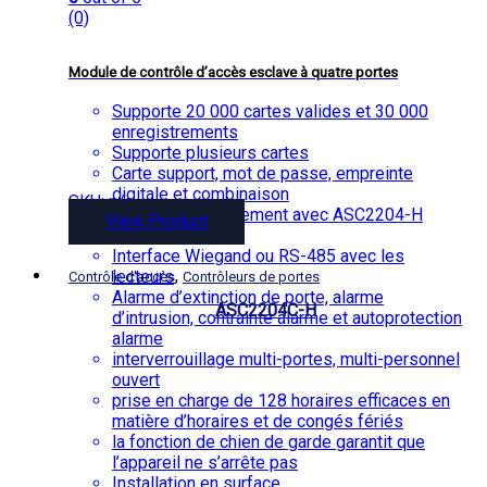
(0)
Module de contrôle d’accès esclave à quatre portes
Supporte 20 000 cartes valides et 30 000
enregistrements
Supporte plusieurs cartes
Carte support, mot de passe, empreinte
digitale et combinaison
SKU: n/a
Fonctionne uniquement avec ASC2204-H
View Product
avec bus CAN
Interface Wiegand ou RS-485 avec les
,
lecteurs
Contrôle d'accès
Contrôleurs de portes
Alarme d’extinction de porte, alarme
ASC2204C-H
d’intrusion, contrainte alarme et autoprotection
alarme
interverrouillage multi-portes, multi-personnel
ouvert
prise en charge de 128 horaires efficaces en
matière d’horaires et de congés fériés
la fonction de chien de garde garantit que
l’appareil ne s’arrête pas
Installation en surface