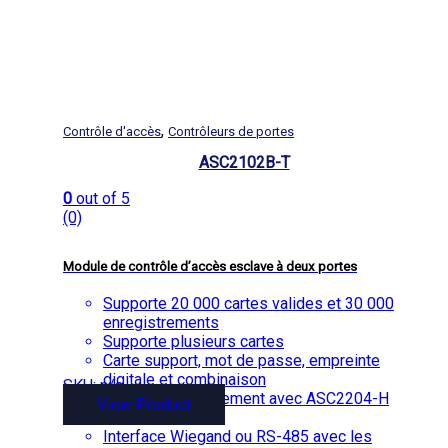
,
Contrôle d'accès
Contrôleurs de portes
ASC2102B-T
0
out of 5
(0)
Module de contrôle d’accès esclave à deux portes
Supporte 20 000 cartes valides et 30 000
enregistrements
Supporte plusieurs cartes
Carte support, mot de passe, empreinte
digitale et combinaison
SKU: n/a
Fonctionne uniquement avec ASC2204-H
View Product
avec bus CAN
Interface Wiegand ou RS-485 avec les