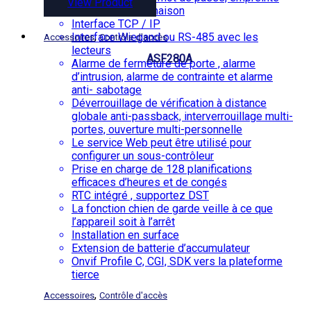
View Product
digitale et combinaison
Interface TCP / IP
,
Interface Wiegand ou RS-485 avec les
Accessoires
Contrôle d'accès
lecteurs
ASF280A
Alarme de fermeture de porte , alarme
d’intrusion, alarme de contrainte et alarme
anti- sabotage
Déverrouillage de vérification à distance
globale anti-passback, interverrouillage multi-
portes, ouverture multi-personnelle
Le service Web peut être utilisé pour
configurer un sous-contrôleur
Prise en charge de 128 planifications
efficaces d’heures et de congés
RTC intégré , supportez DST
La fonction chien de garde veille à ce que
l’appareil soit à l’arrêt
Installation en surface
Extension de batterie d’accumulateur
Onvif Profile C, CGI, SDK vers la plateforme
tierce
,
Accessoires
Contrôle d'accès