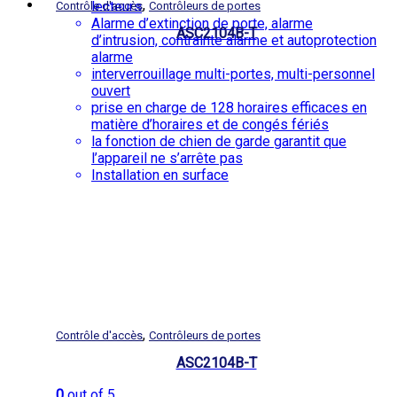
,
lecteurs
Contrôle d'accès
Contrôleurs de portes
Alarme d’extinction de porte, alarme
ASC2104B-T
d’intrusion, contrainte alarme et autoprotection
alarme
interverrouillage multi-portes, multi-personnel
ouvert
prise en charge de 128 horaires efficaces en
matière d’horaires et de congés fériés
la fonction de chien de garde garantit que
l’appareil ne s’arrête pas
Installation en surface
,
Contrôle d'accès
Contrôleurs de portes
ASC2104B-T
0
out of 5