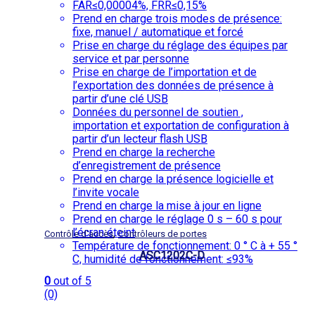
FAR≤0,00004%, FRR≤0,15%
Prend en charge trois modes de présence:
fixe, manuel / automatique et forcé
Prise en charge du réglage des équipes par
service et par personne
Prise en charge de l’importation et de
l’exportation des données de présence à
partir d’une clé USB
Données du personnel de soutien ,
importation et exportation de configuration à
partir d’un lecteur flash USB
Prend en charge la recherche
d’enregistrement de présence
Prend en charge la présence logicielle et
l’invite vocale
Prend en charge la mise à jour en ligne
Prend en charge le réglage 0 s – 60 s pour
l’écran éteint
,
Contrôle d'accès
Contrôleurs de portes
Température de fonctionnement: 0 ° C à + 55 °
ASC1202C-D
C, humidité de fonctionnement: ≤93%
0
out of 5
(0)