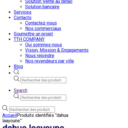
Solution Vente au detail
Solution bancaire
Services
Contacts
Contactez-nous
Nos commerciaux
Soumettre un projet
TTH COMPANY
Qui sommes-nous
Vision, Mission & Engagements
Nous rejoindre
Nos revendeurs par ville
Blog
Recherche
de
produits
Search
Recherche
de
produits
Recherche
de
Accueil
Produits identifiés “dahua
produits
laayoune”