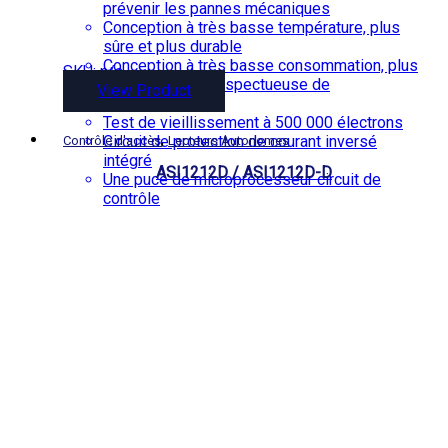
prévenir les pannes mécaniques
Conception à très basse température, plus
sûre et plus durable
Conception à très basse consommation, plus
SKU: n/a
durable et plus respectueuse de
View Product
l’environnement
Test de vieillissement à 500 000 électrons
,
Circuit de protection de courant inversé
Contrôle d'accès
Lecteurs Autonomes
intégré
ASI1212D / ASI1212D-D
Une puce de microprocesseur circuit de
contrôle