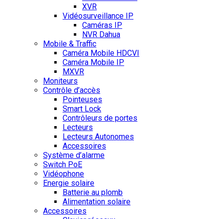
XVR
Vidéosurveillance IP
Caméras IP
NVR Dahua
Mobile & Traffic
Caméra Mobile HDCVI
Caméra Mobile IP
MXVR
Moniteurs
Contrôle d’accès
Pointeuses
Smart Lock
Contrôleurs de portes
Lecteurs
Lecteurs Autonomes
Accessoires
Système d’alarme
Switch PoE
Vidéophone
Energie solaire
Batterie au plomb
Alimentation solaire
Accessoires