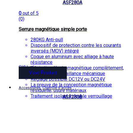
ASF280A
0
out of 5
(0)
Serrure magnétique simple porte
280KG Anti-pull
Dispositif de protection contre les courants
inversés (MOV) intégré
Coque en aluminium avec alliage à haute
résistance
SKU: n/a
Aspiration électromagnétique complètement,
View Product
il n’ya pas de défaillance mécanique
Réglage possible DC12V ou DC24V
La preuve de la conception magnétique
,
Accessoires
Contrôle d'accès
résiduelle, usure matériaux
Traitement isolant à double verrouillage
ASF280B