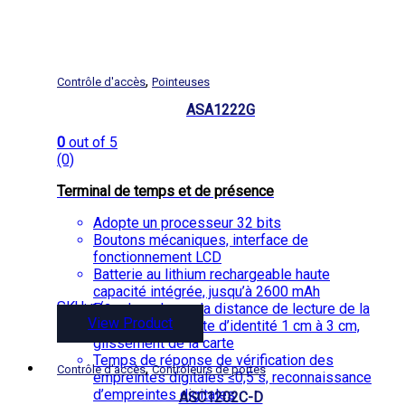
,
Contrôle d'accès
Pointeuses
ASA1222G
0
out of 5
(0)
Terminal de temps et de présence
Adopte un processeur 32 bits
Boutons mécaniques, interface de
fonctionnement LCD
Batterie au lithium rechargeable haute
capacité intégrée, jusqu’à 2600 mAh
SKU: n/a
Prend en charge la distance de lecture de la
View Product
carte Mifare / carte d’identité 1 cm à 3 cm,
glissement de la carte
Temps de réponse de vérification des
,
Contrôle d'accès
Contrôleurs de portes
empreintes digitales ≤0,5 s, reconnaissance
d’empreintes digitales
ASC1202C-D