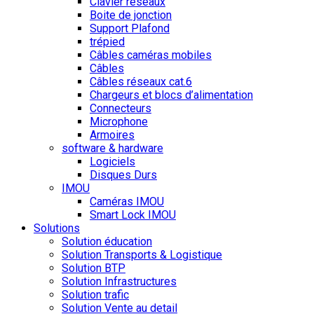
Clavier réseaux
Boite de jonction
Support Plafond
trépied
Câbles caméras mobiles
Câbles
Câbles réseaux cat.6
Chargeurs et blocs d’alimentation
Connecteurs
Microphone
Armoires
software & hardware
Logiciels
Disques Durs
IMOU
Caméras IMOU
Smart Lock IMOU
Solutions
Solution éducation
Solution Transports & Logistique
Solution BTP
Solution Infrastructures
Solution trafic
Solution Vente au detail