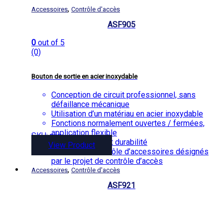
,
Accessoires
Contrôle d'accès
ASF905
0
out of 5
(0)
Bouton de sortie en acier inoxydable
Conception de circuit professionnel, sans
défaillance mécanique
Utilisation d’un matériau en acier inoxydable
Fonctions normalement ouvertes / fermées,
application flexible
SKU: n/a
Test de fatigue et durabilité
View Product
Produits de contrôle d’accessoires désignés
par le projet de contrôle d’accès
,
Accessoires
Contrôle d'accès
ASF921