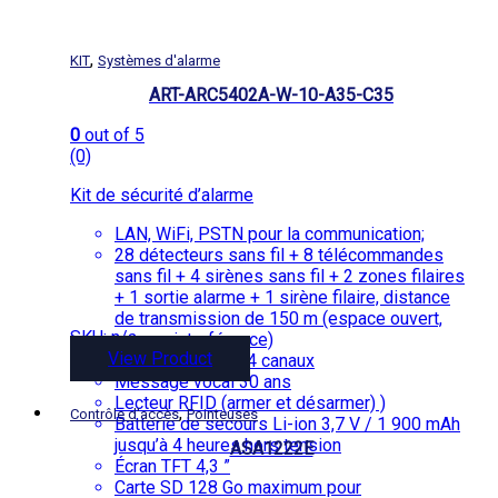
,
KIT
Systèmes d'alarme
ART-ARC5402A-W-10-A35-C35
0
out of 5
(0)
Kit de sécurité d’alarme
LAN, WiFi, PSTN pour la communication;
28 détecteurs sans fil + 8 télécommandes
sans fil + 4 sirènes sans fil + 2 zones filaires
+ 1 sortie alarme + 1 sirène filaire, distance
de transmission de 150 m (espace ouvert,
SKU: n/a
aucune interférence)
View Product
Surveillance IPC 4 canaux
Message vocal 30 ans
Lecteur RFID (armer et désarmer) )
,
Contrôle d'accès
Pointeuses
Batterie de secours Li-ion 3,7 V / 1 900 mAh
jusqu’à 4 heures hors tension
ASA1222E
Écran TFT 4,3 ”
Carte SD 128 Go maximum pour