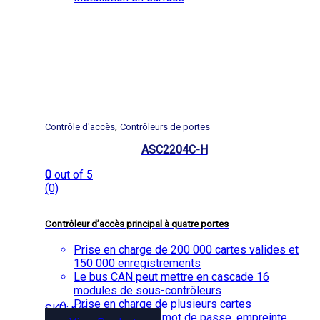
,
Contrôle d'accès
Contrôleurs de portes
ASC2204C-H
0
out of 5
(0)
Contrôleur d’accès principal à quatre portes
Prise en charge de 200 000 cartes valides et
150 000 enregistrements
Le bus CAN peut mettre en cascade 16
modules de sous-contrôleurs
Prise en charge de plusieurs cartes
SKU: n/a
Carte de support, mot de passe, empreinte