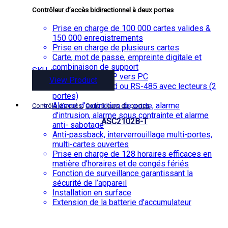
Contrôleur d’accès bidirectionnel à deux portes
Prise en charge de 100 000 cartes valides &
150 000 enregistrements
Prise en charge de plusieurs cartes
Carte, mot de passe, empreinte digitale et
combinaison de support
SKU: n/a
Interface TCP / IP vers PC
View Product
Interface Wiegand ou RS-485 avec lecteurs (2
portes)
,
Alarme d’extinction de porte, alarme
Contrôle d'accès
Contrôleurs de portes
d’intrusion, alarme sous contrainte et alarme
ASC2102B-T
anti- sabotage
Anti-passback, interverrouillage multi-portes,
multi-cartes ouvertes
Prise en charge de 128 horaires efficaces en
matière d’horaires et de congés fériés
Fonction de surveillance garantissant la
sécurité de l’appareil
Installation en surface
Extension de la batterie d’accumulateur