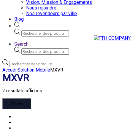
Vision, Mission & Engagements
Nous rejoindre
Nos revendeurs par ville
Blog
Recherche
de
produits
Search
Recherche
de
produits
Recherche
de
Accueil
Solution Mobile
MXVR
produits
MXVR
2 résultats affichés
Filters