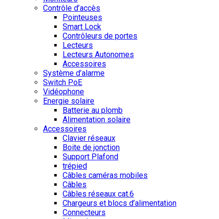
Contrôle d’accès
Pointeuses
Smart Lock
Contrôleurs de portes
Lecteurs
Lecteurs Autonomes
Accessoires
Système d’alarme
Switch PoE
Vidéophone
Energie solaire
Batterie au plomb
Alimentation solaire
Accessoires
Clavier réseaux
Boite de jonction
Support Plafond
trépied
Câbles caméras mobiles
Câbles
Câbles réseaux cat.6
Chargeurs et blocs d’alimentation
Connecteurs