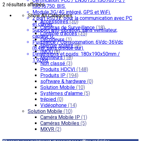
Certification: FCC / EN50155: ISO7637-2 /
2 résultats affichés
ISO16750: BIS.
Module 3G/4G intégré, GPS et WiFi.
Show All Categories
2 port RS232, pour la communication avec PC
Accessoires
(30)
et clavier.
Caméras de Surveillance
(18)
Support anti-vibration, sans ventilateur,
Contrôle d'accès
(35)
capteur G.
Décodeurs
(1)
Puissance / Consommation: 6Vdc-36Vdc
Energie solaire
(9)
(8.4W sans disque dur).
IMOU
(8)
Dimensions et poids: 180x190x50mm /
Moniteurs
(18)
1.92Kg.
Non classé
(3)
Produits HDCVI
(148)
Produits IP
(194)
software & hardware
(0)
Solution Mobile
(10)
Systèmes d'alarme
(5)
trépied
(0)
Vidéophone
(14)
Solution Mobile
(10)
Caméra Mobile IP
(1)
Caméras Mobiles
(5)
MXVR
(2)