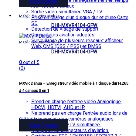
Prise en charge de l’enregistrement en temps
View Product
réel 1080p 4 canaux
Sortie vidéo simultanée VGA / TV
,
MXVR
Solution Mobile
Prise en charge d’un disque dur et d’une Carte
SD
DHI-MXVR4104-GFW
Détection de visage de support
Connecteurs aviation adoptés
Surveillance de plusieurs réseaux: afficheur
,
MXVR
Solution Mobile
Web, CMS (DSS / PSS) et DMSS
DHI-MXVR4104-GFW
0
out of 5
(0)
MXVR Dahua – Enregistreur vidéo mobile à 1 disque dur H.265
à 4 canaux 5 en 1
Prend en charge l’entrée vidéo Analogique,
HDCVI, HDTVI, AHD et IP.
Ne prend pas en charge l’entrée audio lors de
la connexion des caméras analogiques.
SKU: n/a
Sortie vidéo VGA/TV simultanée.
View Product
Il dispose de connecteurs d’aviation.