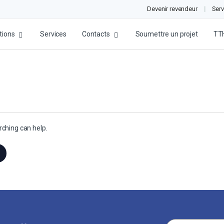
Devenir revendeur
Serv
tions
Services
Contacts
Soumettre un projet
TT
rching can help.