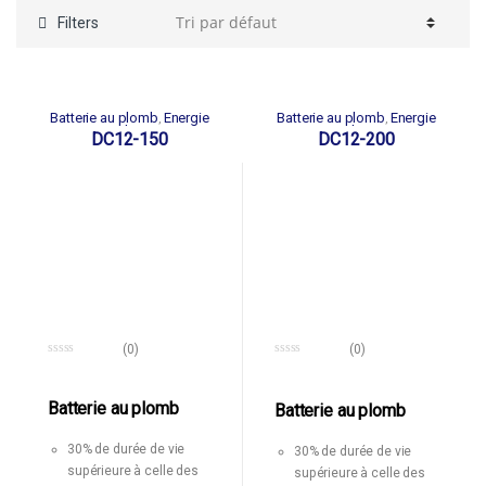
Filters
Batterie au plomb
Energie
Batterie au plomb
Energie
,
,
solaire
solaire
DC12-150
DC12-200
(0)
(0)
0
0
o
o
u
u
t
Batterie au plomb
t
Batterie au plomb
o
o
f
f
5
5
30% de durée de vie
30% de durée de vie
supérieure à celle des
supérieure à celle des