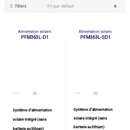
Filters
Alimentation solaire
Alimentation solaire
,
,
Energie solaire
Energie solaire
PFM363L-D1
PFM363L-SD1
(0)
(0)
0
0
o
o
u
u
t
t
Système d’alimentation
Système d’alimentation
o
o
f
f
solaire intégré (sans
5
5
solaire intégré (sans
batterie au lithium)
batterie au lithium)