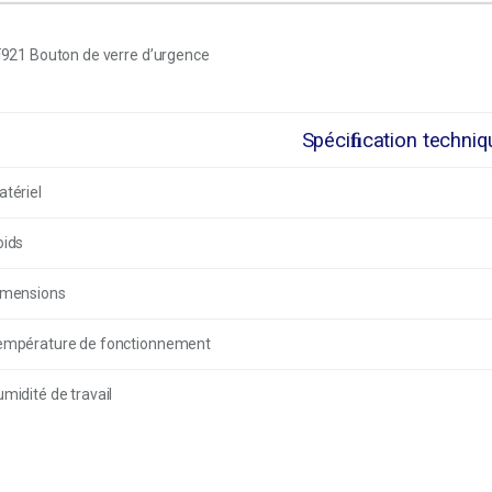
921 Bouton de verre d’urgence
Spéciﬁcation techniq
tériel
oids
imensions
empérature de fonctionnement
midité de travail