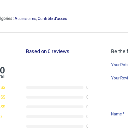
égories :
Accessoires
,
Contrôle d'accès
Based on 0 reviews
Be the 
Your Rat
.0
all
Your Rev
0
0
0
Name
*
0
0