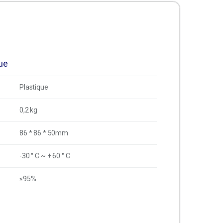
ue
Plastique
0,2 kg
86 * 86 * 50mm
-30 ° C ~ + 60 ° C
≤95%