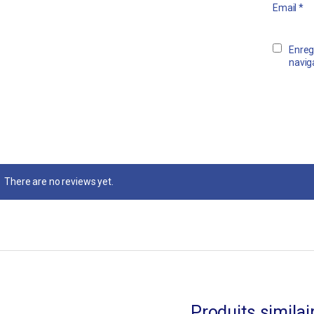
Email
*
Enreg
navig
There are no reviews yet.
Produits similai