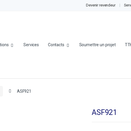
Devenir revendeur
Serv
tions
Services
Contacts
Soumettre un projet
TT
ASF921
ASF921