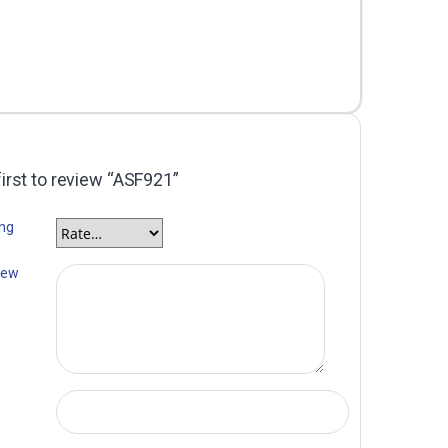
first to review “ASF921”
ing
iew