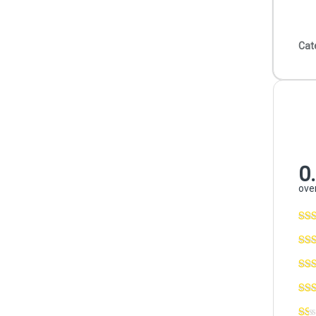
Cat
0
over