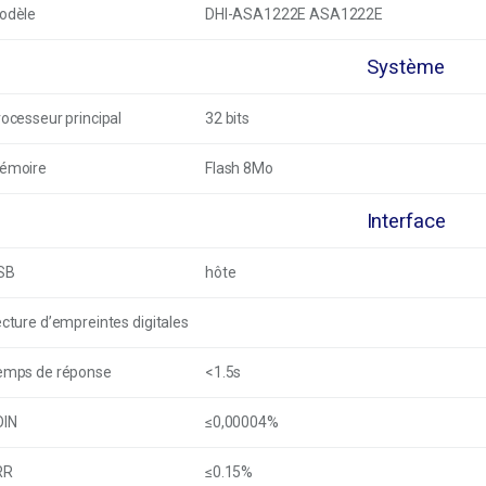
odèle
DHI-ASA1222E ASA1222E
Système
ocesseur principal
32 bits
émoire
Flash 8Mo
Interface
SB
hôte
cture d’empreintes digitales
emps de réponse
<1.5s
OIN
≤0,00004%
RR
≤0.15%