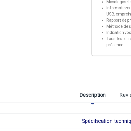
Micrologiciel
Informations 
USB, emprein
Rapport de pr
Méthode de s
Indication vo
Tous les uti
présence
Description
Revi
Spéciﬁcation techni