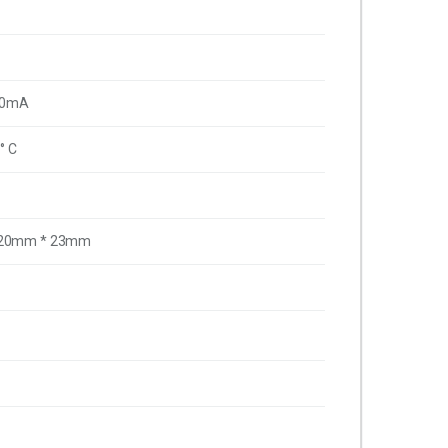
00mA
° C
120mm * 23mm