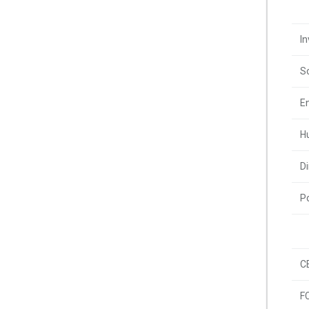
In
S
En
Hu
Di
P
C
F