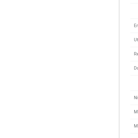
Em
Ut
R
Do
Ni
Mo
Mo