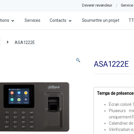
Devenir revendeur
Service
tions
Services
Contacts
Soumettre un projet
TT
ASA1222E
ASA1222E
Temps de présenc
Écran coloré 
Plusieurs m
uniquement 
Calendrier de 
Vérification