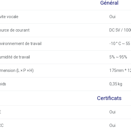
Général
vite vocale
Oui
ource de courant
DC 5V / 10
vironnement de travail
-10
° C
~ 55 
midité de travail
5% ~ 95%
mension (L × P × H)
175mm * 
oids
0,35 kg
Certificats
E
Oui
CC
Oui