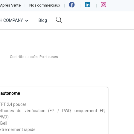
 Après Vente
Nos commerciaux
H COMPANY
Blog
Contrôle d'accès
,
Pointeuses
e autonome
TFT 2,4 pouces
éthodes de vérification (FP / PWD, uniquement FP,
PWD)
Bell
 extrêmement rapide