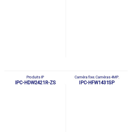
Produits IP
Caméra fixe
Caméras 4MP
,
,
Caméras IP
Produits IP
Série
,
,
IPC-HDW2421R-ZS
IPC-HFW1431SP
LITE