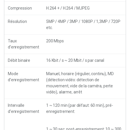
Compression
H.264 + / H.264 / MJPEG
Résolution
5MP
/
4MP / 3MP / 1080P / 1,3MP / 720P
etc.
Taux
200 Mbps
d’enregistrement
Débit binaire
16 Kbit / s ~ 20 Mbit / s par canal
Mode
Manuel, horaire (régulier, continu), MD
d’enregistrement
(détection vidéo: détection de
mouvement, vide de la caméra, perte
vidéo), alarme, arrêt
Intervalle
1 ~ 120 min (par défaut: 60 min), pré-
d’enregistrement
enregistrement:
1 ~ 30 sec, post-enregistrement: 10 ~ 300