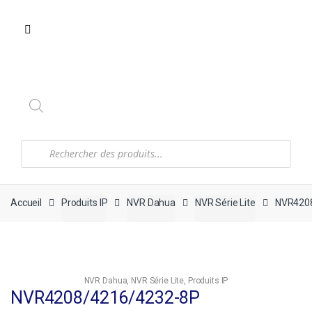
Recherche
de
produits
Accueil
Produits IP
NVR Dahua
NVR Série Lite
NVR420
NVR Dahua
,
NVR Série Lite
,
Produits IP
NVR4208/4216/4232-8P