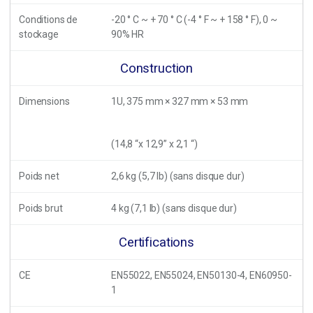
Conditions de
-20 ° C ~ + 70 ° C (-4 ° F ~ + 158 ° F), 0 ~
stockage
90% HR
Construction
Dimensions
1U, 375 mm × 327 mm × 53 mm
(14,8 “x 12,9” x 2,1 “)
Poids net
2,6 kg (5,7 lb) (sans disque dur)
Poids brut
4 kg (7,1 lb) (sans disque dur)
Certifications
CE
EN55022, EN55024, EN50130-4, EN60950-
1