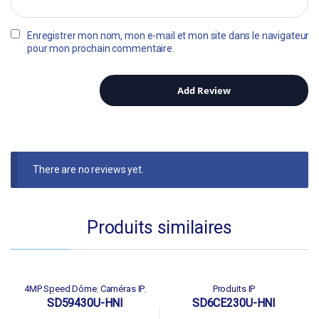
Enregistrer mon nom, mon e-mail et mon site dans le navigateur
pour mon prochain commentaire.
There are no reviews yet.
Produits similaires
4MP Speed Dôme
Caméras IP
Produits IP
,
,
Produits IP
SPEED DOME
,
SD59430U-HNI
SD6CE230U-HNI