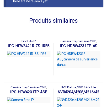
There are no reviews yet.
Produits similaires
Produits IP
Caméra fixe
Caméras 2MP
,
,
Caméras IP
Détection facial
,
,
IPC-HFW2421R-ZS-IRE6
IPC-HDBW4231FP-AS
Produits IP
Série PRO
,
Caméra fixe
Caméras 2MP
NVR Dahua
NVR Série Lite
,
,
,
,
Caméras IP
Produits IP
Série
Produits IP
,
,
IPC-HFW4231TP-ASE
NVR4204/4208/4216/42
PRO
32-P