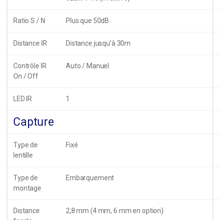
Ratio S / N
Plus que 50dB
Distance IR
Distance jusqu’à 30m
Contrôle IR
Auto / Manuel
On / Off
LED IR
1
Capture
Type de
Fixé
lentille
Type de
Embarquement
montage
Distance
2,8 mm (4 mm, 6 mm en option)