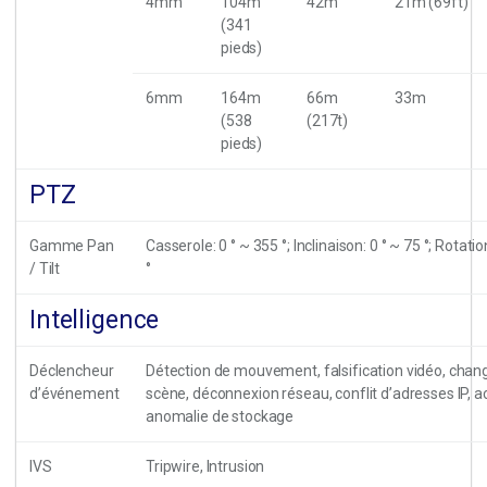
4mm
104m
42m
21m (69ft)
(341
pieds)
6mm
164m
66m
33m
(538
(217t)
pieds)
PTZ
Gamme Pan
Casserole: 0 ° ~ 355 °; Inclinaison: 0 ° ~ 75 °; Rotatio
/ Tilt
°
Intelligence
Déclencheur
Détection de mouvement, falsification vidéo, cha
d’événement
scène, déconnexion réseau, conflit d’adresses IP, acc
anomalie de stockage
IVS
Tripwire, Intrusion