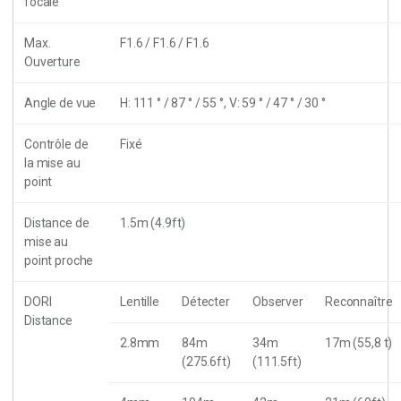
focale
Max.
F1.6 / F1.6 / F1.6
Ouverture
Angle de vue
H: 111 ° / 87 ° / 55 °, V: 59 ° / 47 ° / 30 °
Contrôle de
Fixé
la mise au
point
Distance de
1.5m (4.9ft)
mise au
point proche
DORI
Lentille
Détecter
Observer
Reconnaître
Distance
2.8mm
84m
34m
17m (55,8 t)
(275.6ft)
(111.5ft)