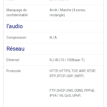
Masquage de
Arrêt / Marche (4 zones,
confidentialité
rectangle)
l’audio
Compression
N / A
Réseau
Ethernet
RJ-45 (10 / 100Base-T)
Protocole
HTTP; HTTPS; TCP; ARP; RTSP;
RTP; RTCP; UDP; SMTP;
FTP; DHCP; DNS; DDNS; PPPoE;
IPV4 / V6; QoS; UPnP;