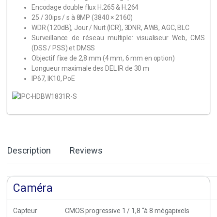
Encodage double flux H.265 & H.264
25 / 30ips / s à 8MP (3840 × 2160)
WDR (120dB), Jour / Nuit (ICR), 3DNR, AWB, AGC, BLC
Surveillance de réseau multiple: visualiseur Web, CMS
(DSS / PSS) et DMSS
Objectif fixe de 2,8 mm (4 mm, 6 mm en option)
Longueur maximale des DEL IR de 30 m
IP67, IK10, PoE
Description
Reviews
Caméra
Capteur
CMOS progressive 1 / 1,8 “à 8 mégapixels