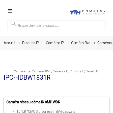
Recherche
de
produits
Accueil
Produits IP
Caméras IP
Caméra fixe
Caméras
Caméra fixe
,
Caméras 8MP
,
Caméras IP
,
Produits IP
,
Série LITE
IPC-HDBW1831R
Caméra réseau dôme IR 8MP WDR
1 / 1,8 “CMOS progressif 8Mégapixels