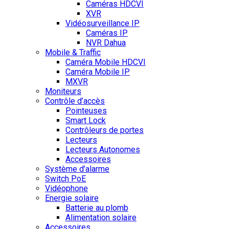
Caméras HDCVI
XVR
Vidéosurveillance IP
Caméras IP
NVR Dahua
Mobile & Traffic
Caméra Mobile HDCVI
Caméra Mobile IP
MXVR
Moniteurs
Contrôle d’accès
Pointeuses
Smart Lock
Contrôleurs de portes
Lecteurs
Lecteurs Autonomes
Accessoires
Système d’alarme
Switch PoE
Vidéophone
Energie solaire
Batterie au plomb
Alimentation solaire
Accessoires