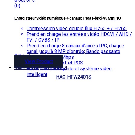
(0)
Enregistreur vidéo numérique 4 canaux Penta-brid 4K Mini 1U
Compression vidéo double flux H.265 + / H.265
Prend en charge les entrées vidéo HDCVI / AHD /
TVI / CVBS / IP
Prend en charge 8 canaux d’accès IPC, chaque
canal jusqu’à 8 MP d’entrée; Bande passante
SKU: n/a
entrante max 32 Mbps
View Product
Fonctionnalités IoT et POS
,
Caméras 4MP
Produits HDCVI
Recherche intelligente et système vidéo
intelligent
HAC-HFW2401S