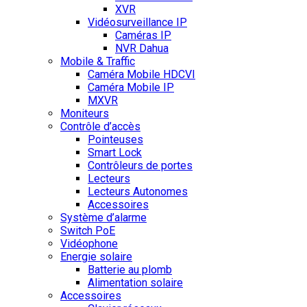
XVR
Vidéosurveillance IP
Caméras IP
NVR Dahua
Mobile & Traffic
Caméra Mobile HDCVI
Caméra Mobile IP
MXVR
Moniteurs
Contrôle d’accès
Pointeuses
Smart Lock
Contrôleurs de portes
Lecteurs
Lecteurs Autonomes
Accessoires
Système d’alarme
Switch PoE
Vidéophone
Energie solaire
Batterie au plomb
Alimentation solaire
Accessoires