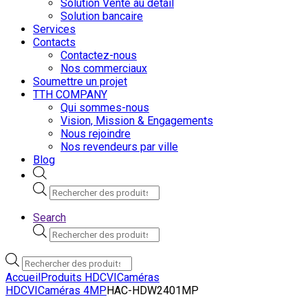
Solution Vente au detail
Solution bancaire
Services
Contacts
Contactez-nous
Nos commerciaux
Soumettre un projet
TTH COMPANY
Qui sommes-nous
Vision, Mission & Engagements
Nous rejoindre
Nos revendeurs par ville
Blog
Recherche
de
produits
Search
Recherche
de
produits
Recherche
de
Accueil
Produits HDCVI
Caméras
produits
HDCVI
Caméras 4MP
HAC-HDW2401MP