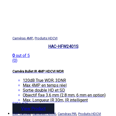
,
Caméras 4MP
Produits HDCVI
HAC-HFW2401S
0
out of 5
(0)
Caméra Bullet IR 4MP HDCVI WDR
120dB True WDR, 3DNR
Max 4MP en temps réel
Sortie double HD et SD
Objectif fixe 3,6 mm (2,8 mm, 6 mm en option)
Max. Longueur IR 30m, IR intelligent
SKU: n/a
IP67, DC12V
View Product
,
,
,
2MP cachée
Caméras HDCVI
Caméras PIR
Produits HDCVI