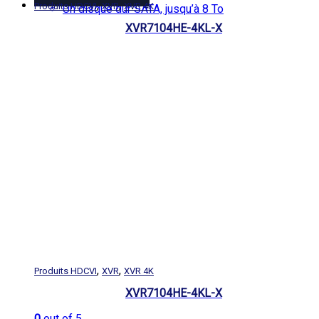
,
,
Produits HDCVI
XVR
XVR 4K
Un disque dur SATA, jusqu’à 8 To
XVR7104HE-4KL-X
,
,
Produits HDCVI
XVR
XVR 4K
XVR7104HE-4KL-X
0
out of 5