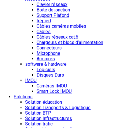
Clavier réseaux
Boite de jonction
Support Plafond
trépied
Câbles caméras mobiles
Câbles
Câbles réseaux cat.6
Chargeurs et blocs d’alimentation
Connecteurs
Microphone
Armoires
software & hardware
Logiciels
Disques Durs
IMOU
Caméras IMOU
Smart Lock IMOU
Solutions
Solution éducation
Solution Transports & Logistique
Solution BTP
Solution Infrastructures
Solution trafic