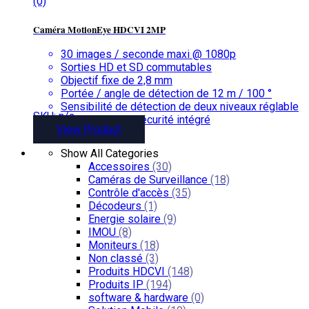
(0)
Caméra MotionEye HDCVI 2MP
30 images / seconde maxi @ 1080p
Sorties HD et SD commutables
Objectif fixe de 2,8 mm
Portée / angle de détection de 12 m / 100 °
Sensibilité de détection de deux niveaux réglable
SKU: n/a
Interrupteur de sécurité intégré
View Product
DC12V
Show All Categories
Accessoires
(30)
Caméras de Surveillance
(18)
Contrôle d'accès
(35)
Décodeurs
(1)
Energie solaire
(9)
IMOU
(8)
Moniteurs
(18)
Non classé
(3)
Produits HDCVI
(148)
Produits IP
(194)
software & hardware
(0)