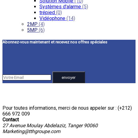
Solution Mobile
(10)
Systèmes d'alarme
(5)
trépied
(0)
Vidéophone
(14)
2MP
(4)
5MP
(6)
Abonnez-vous maintenant et recevez nos offres spéciales
Pour toutes informations, merci de nous appeler sur : (+212)
666 972 009
Contact
27 Avenue Moulay Abdelaziz, Tanger 90060
Marketing@tthgroupe.com