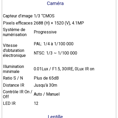
Caméra
Capteur d’image
1/3 “CMOS
Pixels efficaces
2688 (H) × 1520 (V), 4.1MP
Système de
Progressive
numérisation
PAL: 1/4 à 1/100 000
Vitesse
d’obturation
NTSC: 1/3 ~ 1/100 000
électronique
Illumination
0.01Lux / F1.5, 30IRE, 0Lux IR on
minimale
Ratio S / N
Plus de 65dB
Distance IR
Jusqu’à 30m
Contrôle IR On /
Auto / Manuel
Off
LED IR
12
Lentille