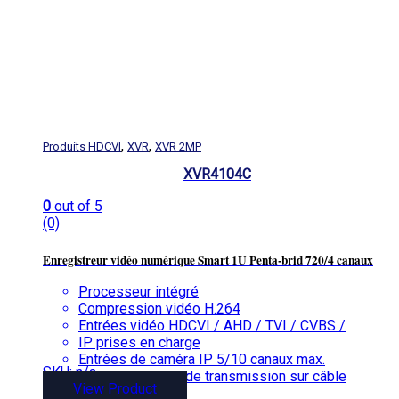
,
,
Produits HDCVI
XVR
XVR 2MP
XVR4104C
0
out of 5
(0)
Enregistreur vidéo numérique Smart 1U Penta-brid 720/4 canaux
Processeur intégré
Compression vidéo H.264
Entrées vidéo HDCVI / AHD / TVI / CVBS /
IP prises en charge
Entrées de caméra IP 5/10 canaux max.
SKU: n/a
Longue distance de transmission sur câble
View Product
coaxial