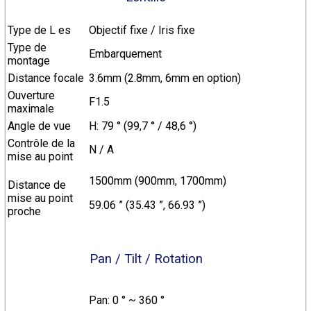
Type de L es
Objectif fixe / Iris fixe
Type de
Embarquement
montage
Distance focale
3.6mm (2.8mm, 6mm en option)
Ouverture
F1.5
maximale
Angle de vue
H: 79 ° (99,7 ° / 48,6 °)
Contrôle de la
N / A
mise au point
1500mm (900mm, 1700mm)
Distance de
mise au point
59.06 ” (35.43 ”, 66.93 ”)
proche
Pan / Tilt / Rotation
Pan: 0 ° ~ 360 °