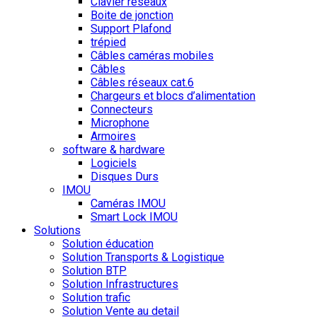
Clavier réseaux
Boite de jonction
Support Plafond
trépied
Câbles caméras mobiles
Câbles
Câbles réseaux cat.6
Chargeurs et blocs d’alimentation
Connecteurs
Microphone
Armoires
software & hardware
Logiciels
Disques Durs
IMOU
Caméras IMOU
Smart Lock IMOU
Solutions
Solution éducation
Solution Transports & Logistique
Solution BTP
Solution Infrastructures
Solution trafic
Solution Vente au detail