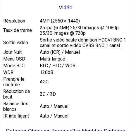
Vidéo
Résolution
4MP (2560 × 1440)
25 ips @ 4MP, 25/30 images @ 1080p,
Taux de trame
25/30 images @ 720p
Sortie vidéo haute définition HDCVI BNC 1
Sortie vidéo
canal et sortie vidéo CVBS BNC 1 canal
Jour Nuit
Auto (ICR) / Manuel
Menu OSD
Multi-langue
Mode BLC
BLC / HLC / WDR
WDR
120dB
Prendre le
AGC
contrôle
Réduction de
2D / 3D
bruit
Balance des
Auto / Manuel
blancs
IR intelligent
Auto / Manuel
Détecter Observer Reconnaître Identifier Distance