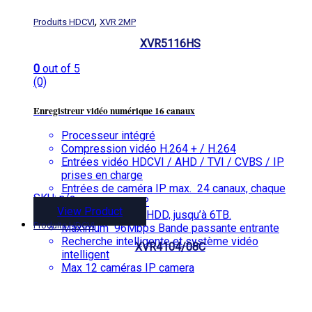
,
Produits HDCVI
XVR 2MP
XVR5116HS
0
out of 5
(0)
Enregistreur vidéo numérique 16 canaux
Processeur intégré
Compression vidéo H.264 + / H.264
Entrées vidéo HDCVI / AHD / TVI / CVBS / IP
prises en charge
Entrées de caméra IP max. 24 canaux, chaque
SKU: n/a
canal jusqu’à 5MP
View Product
Supporte 1 SATA HDD, jusqu’à 6TB.
Produits HDCVI
Maximum 96Mbps Bande passante entrante
Recherche intelligente et système vidéo
XVR4104/08C
intelligent
Max 12 caméras IP camera