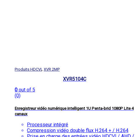
,
Produits HDCVI
XVR 2MP
XVR5104C
0
out of 5
(0)
Enregistreur vidéo numérique intelligent 1U Penta-brid 1080P Lite 4
canaux
Processeur intégré
Compression vidéo double flux H.264 + / H.264
Prise en charge des entrées vidéo HDCVI / AHD /