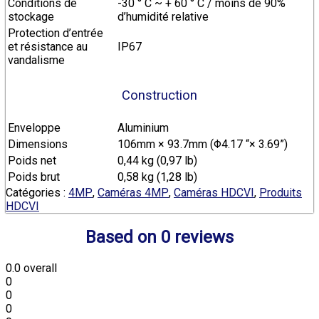
Conditions de
-30 ° C ~ + 60 ° C / moins de 90%
stockage
d’humidité relative
Protection d’entrée
et résistance au
IP67
vandalisme
Construction
Enveloppe
Aluminium
Dimensions
106mm × 93.7mm (Φ4.17 “× 3.69”)
Poids net
0,44 kg (0,97 lb)
Poids brut
0,58 kg (1,28 lb)
Catégories :
4MP
,
Caméras 4MP
,
Caméras HDCVI
,
Produits
HDCVI
Based on 0 reviews
0.0
overall
0
0
0