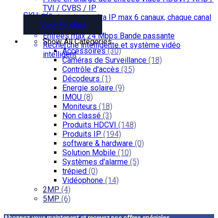
TVI / CVBS / IP
SKU: n/a
Entrées de caméra IP max 6 canaux, chaque canal
View Product
jusqu’à 5MP
Entrées max 24 Mbps Bande passante
Show All Categories
Recherche intelligente et système vidéo
Accessoires
(30)
intelligent
Caméras de Surveillance
(18)
Contrôle d'accès
(35)
Décodeurs
(1)
Energie solaire
(9)
IMOU
(8)
Moniteurs
(18)
Non classé
(3)
Produits HDCVI
(148)
Produits IP
(194)
software & hardware
(0)
Solution Mobile
(10)
Systèmes d'alarme
(5)
trépied
(0)
Vidéophone
(14)
2MP
(4)
5MP
(6)
Abonnez-vous maintenant et recevez nos offres spéciales