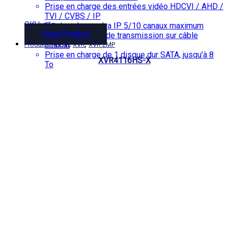
Prise en charge des entrées vidéo HDCVI / AHD /
TVI / CVBS / IP
SKU: n/a
Entrées de caméra IP 5/10 canaux maximum
View Product
Longue distance de transmission sur câble
,
,
coaxial
Produits HDCVI
XVR
XVR 2MP
Prise en charge de 1 disque dur SATA, jusqu’à 8
XVR4116HS-X
To