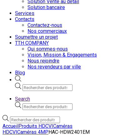
Solution Vente au detail
Solution bancaire
Services
Contacts
Contactez-nous
Nos commerciaux
Soumettre un projet
TTH COMPANY
Qui sommes-nous
Vision, Mission & Engagements
Nous rejoindre
Nos revendeurs par ville
Blog
Recherche
de
produits
Search
Recherche
de
produits
Recherche
de
Accueil
Produits HDCVI
Caméras
produits
HDCVI
Caméras 4MP
HAC-HDW2401EM