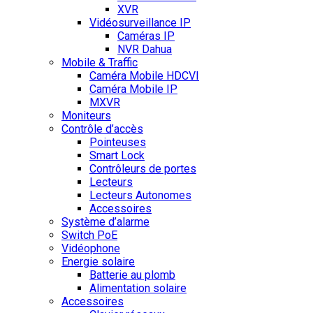
XVR
Vidéosurveillance IP
Caméras IP
NVR Dahua
Mobile & Traffic
Caméra Mobile HDCVI
Caméra Mobile IP
MXVR
Moniteurs
Contrôle d’accès
Pointeuses
Smart Lock
Contrôleurs de portes
Lecteurs
Lecteurs Autonomes
Accessoires
Système d’alarme
Switch PoE
Vidéophone
Energie solaire
Batterie au plomb
Alimentation solaire
Accessoires