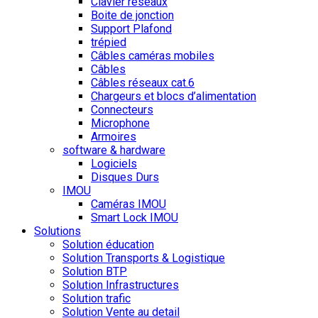
Clavier réseaux
Boite de jonction
Support Plafond
trépied
Câbles caméras mobiles
Câbles
Câbles réseaux cat.6
Chargeurs et blocs d’alimentation
Connecteurs
Microphone
Armoires
software & hardware
Logiciels
Disques Durs
IMOU
Caméras IMOU
Smart Lock IMOU
Solutions
Solution éducation
Solution Transports & Logistique
Solution BTP
Solution Infrastructures
Solution trafic
Solution Vente au detail