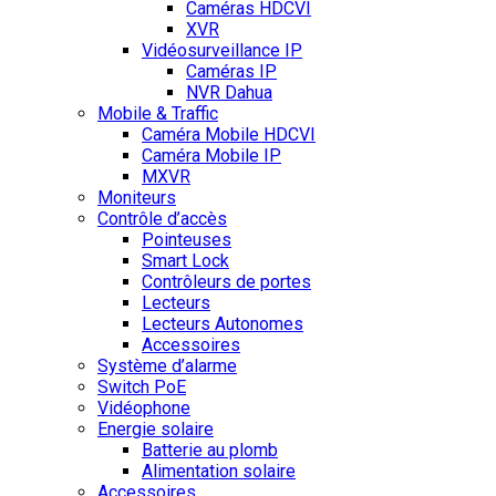
Caméras HDCVI
XVR
Vidéosurveillance IP
Caméras IP
NVR Dahua
Mobile & Traffic
Caméra Mobile HDCVI
Caméra Mobile IP
MXVR
Moniteurs
Contrôle d’accès
Pointeuses
Smart Lock
Contrôleurs de portes
Lecteurs
Lecteurs Autonomes
Accessoires
Système d’alarme
Switch PoE
Vidéophone
Energie solaire
Batterie au plomb
Alimentation solaire
Accessoires