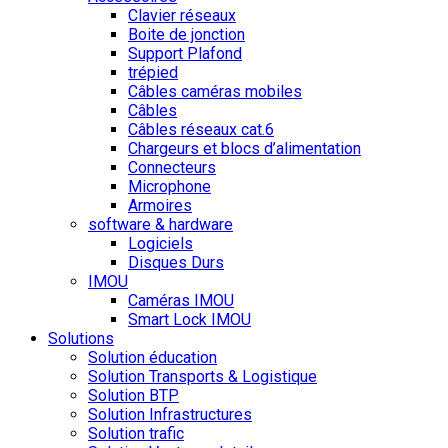
Clavier réseaux
Boite de jonction
Support Plafond
trépied
Câbles caméras mobiles
Câbles
Câbles réseaux cat.6
Chargeurs et blocs d’alimentation
Connecteurs
Microphone
Armoires
software & hardware
Logiciels
Disques Durs
IMOU
Caméras IMOU
Smart Lock IMOU
Solutions
Solution éducation
Solution Transports & Logistique
Solution BTP
Solution Infrastructures
Solution trafic