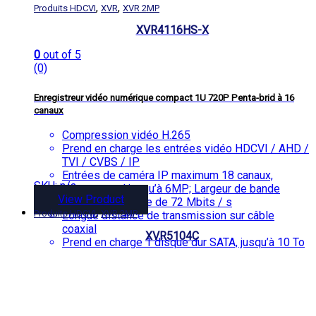
,
,
Produits HDCVI
XVR
XVR 2MP
XVR4116HS-X
0
out of 5
(0)
Enregistreur vidéo numérique compact 1U 720P Penta-brid à 16
canaux
Compression vidéo H.265
Prend en charge les entrées vidéo HDCVI / AHD /
TVI / CVBS / IP
Entrées de caméra IP maximum 18 canaux,
SKU: n/a
chaque canal jusqu’à 6MP; Largeur de bande
View Product
entrante maximale de 72 Mbits / s
,
Produits HDCVI
XVR 2MP
Longue distance de transmission sur câble
coaxial
XVR5104C
Prend en charge 1 disque dur SATA, jusqu’à 10 To