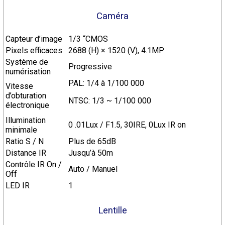
Caméra
Capteur d’image
1/3 “CMOS
Pixels efficaces
2688 (H) × 1520 (V), 4.1MP
Système de
Progressive
numérisation
PAL: 1/4 à 1/100 000
Vitesse
d’obturation
NTSC: 1/3 ~ 1/100 000
électronique
Illumination
0 .01Lux / F1.5, 30IRE, 0Lux IR on
minimale
Ratio S / N
Plus de 65dB
Distance IR
Jusqu’à 50m
Contrôle IR On /
Auto / Manuel
Off
LED IR
1
Lentille