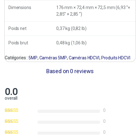
Dimensions
176 mm × 72,4 mm × 72,5 mm (6,93 “×
2,85” × 2,85 “)
Poids net
0,37 kg (0,82 lb)
Poids brut
0,48 kg (1,06 lb)
Catégories :
5MP
,
Caméras 5MP
,
Caméras HDCVI
,
Produits HDCVI
Based on 0 reviews
0.0
overall
0
0
0