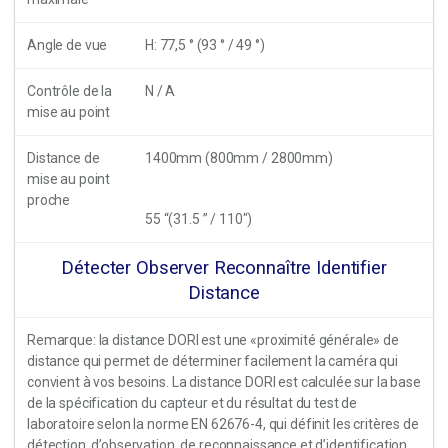
Angle de vue
H: 77,5 ° (93 ° / 49 °)
Contrôle de la
N / A
mise au point
Distance de
1400mm (800mm
/
2800mm)
mise au point
proche
55 “(31.5 ” / 110″)
Détecter Observer Reconnaître Identifier
Distance
Remarque: la distance DORI est une «proximité générale» de
distance qui permet de déterminer facilement la caméra qui
convient à vos besoins. La distance DORI est calculée sur la base
de la spécification du capteur et du résultat du test de
laboratoire selon la norme EN 62676-4, qui définit les critères de
détection, d’observation, de reconnaissance et d’identification,