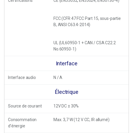
Certifications
CE (EN55032, EN55024, EN50130-4)
FCC (CFR 47 FCC Part 15, sous-partie
B, ANSI C63.4-2014)
UL (UL60950-1 + CAN / CSA C22.2
No.60950-1)
Interface
Interface audio
N / A
Électrique
Source de courant
12V DC ± 30%
Consommation
Max. 3,7 W (12 V CC, IR allumé)
d’énergie