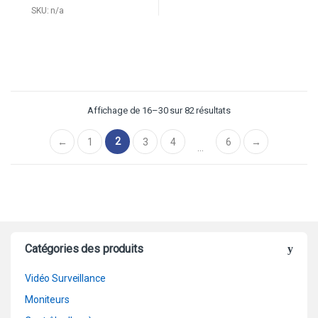
Encodage double flux
SKU: n/a
H.265 & H.264
20fps @ 4M (2688 ×
1520) & 25 / 30fps @
3M (2304 × 1296)
WDR (120dB), Jour /
Nuit (ICR) , 3DNR, AWB,
AGC, BLC
Affichage de 16–30 sur 82 résultats
Surveillance de réseaux
multiples: Web Viewer,
2
←
1
3
4
6
→
CMS (DSS / PSS) et
…
DMSS
Objectif fixe de 2,8 mm
(3,6 mm en option)
Longueur maximale des
LED IR 30m
IP67, IK10, PoE
Catégories des produits
Vidéo Surveillance
Moniteurs