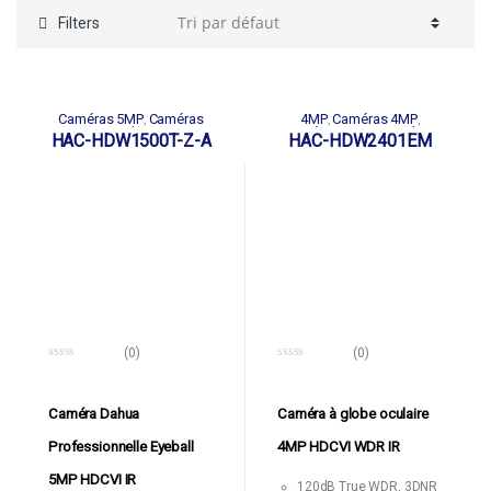
Filters
Caméras 5MP
Caméras
4MP
Caméras 4MP
,
,
,
HDCVI
Produits HDCVI
Caméras HDCVI
Produits
,
,
,
HAC-HDW1500T-Z-A
HAC-HDW2401EM
Série Pro
HDCVI
(0)
(0)
0
0
o
o
u
u
t
t
Caméra Dahua
Caméra à globe oculaire
o
o
f
f
Professionnelle Eyeball
4MP HDCVI WDR IR
5
5
5MP HDCVI IR
120dB True WDR, 3DNR