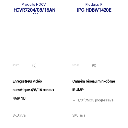
Résistant aux chocs
Produits HDCVI
Produits IP
HCVR7204/08/16AN
IPC-HDBW1420E
-4M
(0)
(0)
0
0
o
o
u
u
t
t
Enregistreur vidéo
Caméra réseau mini-dôme
o
o
f
f
numérique 4/8/16 canaux
IR 4MP
5
5
4MP 1U
1/3 ”CMOS progressive
4Mégapixels
Processeur intégré
Encodage double flux
Compression vidéo
SKU: n/a
SKU: n/a
H.264 + & H.264
double flux H.264 + /
20 ips à 4 M (2688 ×
H.264