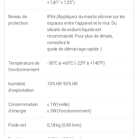
× 1,81″ × 1,33″)
Niveau de
IP66 (Appliquez du mastic silicone sur les
protection
espaces entre l’appareil et le mur. Du
silicate de sodium liquide est
recommandé. Pour plus de détails,
consultez le
guide de démarrage rapide .)
Température de
-30°C à +60°C (-22°F à +140°F)
fonctionnement
humidité
10% HR-95% HR
d’exploitation
Consommation
≤ 1W (veille)
d’énergie
≤ 3W (fonctionnement)
Poids net
0,18 kg (0,40 livre)