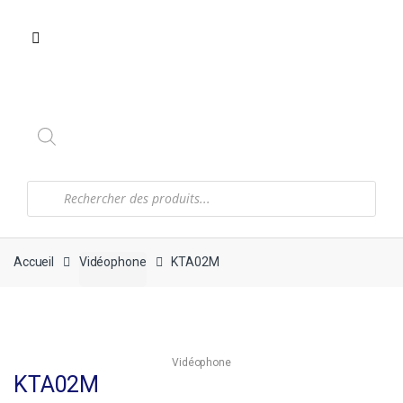
Recherche
de
produits
Accueil
Vidéophone
KTA02M
Vidéophone
KTA02M