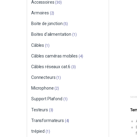
Accessoires
(30)
Armoires
(2)
Boite de jonction
(5)
Boites d'alimentation
(1)
Câbles
(1)
Câbles caméras mobiles
(4)
Câbles réseaux cat.6
(3)
Connecteurs
(1)
Microphone
(2)
Support Plafond
(1)
0
o
Testeurs
u
(3)
Ter
t
o
Transformateurs
f
(4)
5
trépied
(1)