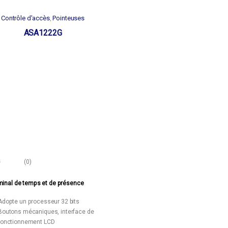
Contrôle d'accès
Pointeuses
,
ASA1222G
(0)
minal de temps et de présence
Adopte un processeur 32 bits
Boutons mécaniques, interface de
fonctionnement LCD