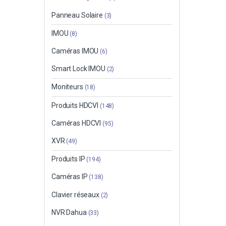
Panneau Solaire
(3)
IMOU
(8)
Caméras IMOU
(6)
Smart Lock IMOU
(2)
Moniteurs
(18)
Produits HDCVI
(148)
Caméras HDCVI
(95)
XVR
(49)
Produits IP
(194)
Caméras IP
(138)
Clavier réseaux
(2)
NVR Dahua
(33)