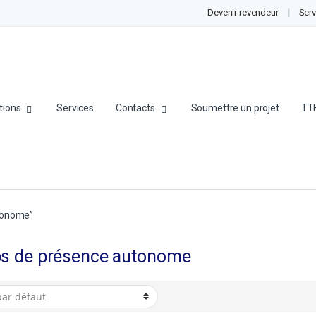
Devenir revendeur
Serv
tions
Services
Contacts
Soumettre un projet
TT
utonome”
s de présence autonome