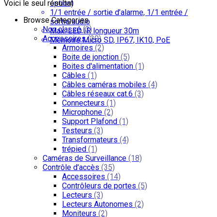
Voici le seul résultat
option)
1/1 entrée / sortie d’alarme, 1/1 entrée /
Browse Categories
sortie audio
Non classé
(3)
Max. LED IR longueur 30m
Accessoires
(30)
Mémoire Micro SD, IP67, IK10, PoE
Armoires
(2)
Boite de jonction
(5)
Boites d'alimentation
(1)
Câbles
(1)
Câbles caméras mobiles
(4)
Câbles réseaux cat.6
(3)
Connecteurs
(1)
Microphone
(2)
Support Plafond
(1)
Testeurs
(3)
Transformateurs
(4)
trépied
(1)
Caméras de Surveillance
(18)
Contrôle d'accès
(35)
Accessoires
(14)
Contrôleurs de portes
(5)
Lecteurs
(3)
Lecteurs Autonomes
(2)
Moniteurs
(2)