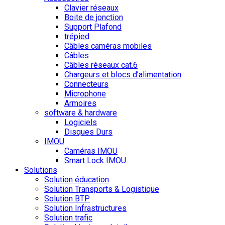
Clavier réseaux
Boite de jonction
Support Plafond
trépied
Câbles caméras mobiles
Câbles
Câbles réseaux cat.6
Chargeurs et blocs d’alimentation
Connecteurs
Microphone
Armoires
software & hardware
Logiciels
Disques Durs
IMOU
Caméras IMOU
Smart Lock IMOU
Solutions
Solution éducation
Solution Transports & Logistique
Solution BTP
Solution Infrastructures
Solution trafic