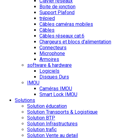
Clavier réseaux
Boite de jonction
Support Plafond
trépied
Câbles caméras mobiles
Câbles
Câbles réseaux cat.6
Chargeurs et blocs d’alimentation
Connecteurs
Microphone
Armoires
software & hardware
Logiciels
Disques Durs
IMOU
Caméras IMOU
Smart Lock IMOU
Solutions
Solution éducation
Solution Transports & Logistique
Solution BTP
Solution Infrastructures
Solution trafic
Solution Vente au detail