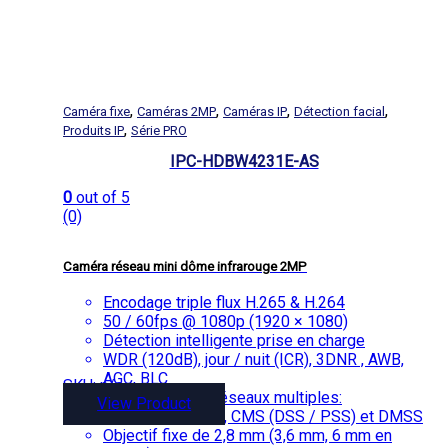
,
,
,
,
Caméra fixe
Caméras 2MP
Caméras IP
Détection facial
,
Produits IP
Série PRO
IPC-HDBW4231E-AS
0
out of 5
(0)
Caméra réseau mini dôme infrarouge 2MP
Encodage triple flux H.265 & H.264
50 / 60fps @ 1080p (1920 × 1080)
Détection intelligente prise en charge
WDR (120dB), jour / nuit (ICR), 3DNR , AWB,
AGC, BLC
SKU: n/a
Surveillance de réseaux multiples:
View Product
visionneuse Web, CMS (DSS / PSS) et DMSS
Objectif fixe de 2,8 mm (3,6 mm, 6 mm en