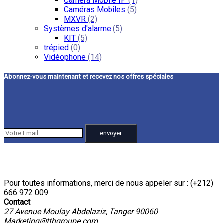
Caméra Mobile IP
(1)
Caméras Mobiles
(5)
MXVR
(2)
Systèmes d'alarme
(5)
KIT
(5)
trépied
(0)
Vidéophone
(14)
Abonnez-vous maintenant et recevez nos offres spéciales
Pour toutes informations, merci de nous appeler sur : (+212)
666 972 009
Contact
27 Avenue Moulay Abdelaziz, Tanger 90060
Marketing@tthgroupe.com