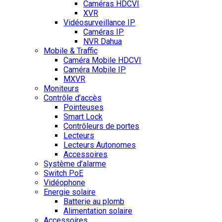
Caméras HDCVI
XVR
Vidéosurveillance IP
Caméras IP
NVR Dahua
Mobile & Traffic
Caméra Mobile HDCVI
Caméra Mobile IP
MXVR
Moniteurs
Contrôle d’accès
Pointeuses
Smart Lock
Contrôleurs de portes
Lecteurs
Lecteurs Autonomes
Accessoires
Système d’alarme
Switch PoE
Vidéophone
Energie solaire
Batterie au plomb
Alimentation solaire
Accessoires