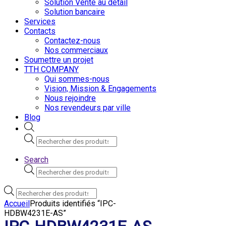
Solution Vente au detail
Solution bancaire
Services
Contacts
Contactez-nous
Nos commerciaux
Soumettre un projet
TTH COMPANY
Qui sommes-nous
Vision, Mission & Engagements
Nous rejoindre
Nos revendeurs par ville
Blog
Recherche
de
produits
Search
Recherche
de
produits
Recherche
de
Accueil
Produits identifiés “IPC-
produits
HDBW4231E-AS”