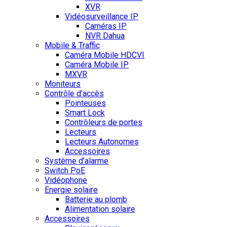
XVR
Vidéosurveillance IP
Caméras IP
NVR Dahua
Mobile & Traffic
Caméra Mobile HDCVI
Caméra Mobile IP
MXVR
Moniteurs
Contrôle d’accès
Pointeuses
Smart Lock
Contrôleurs de portes
Lecteurs
Lecteurs Autonomes
Accessoires
Système d’alarme
Switch PoE
Vidéophone
Energie solaire
Batterie au plomb
Alimentation solaire
Accessoires