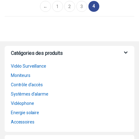
passante entrante max
4
←
1
2
3
32 Mbps
Fonctionnalités IoT et
POS
Recherche intelligente
et système vidéo
intelligent
Catégories des produits
Vidéo Surveillance
Moniteurs
Contrôle d’accès
Systèmes d’alarme
Vidéophone
Energie solaire
Accessoires