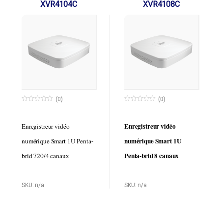
2MP
2MP
XVR4104C
XVR4108C
(0)
(0)
0
0
o
o
u
u
t
t
Enregistreur vidéo
Enregistreur vidéo
o
o
f
f
numérique Smart 1U
numérique Smart 1U Penta-
5
5
Penta-brid 8 canaux
brid 720/4 canaux
Processeur intégré
Processeur intégré
Compression vidéo
Compression vidéo
SKU: n/a
SKU: n/a
H.264
H.264
Entrées vidéo HDCVI /
Entrées vidéo HDCVI /
AHD / TVI / CVBS /
AHD / TVI / CVBS / IP