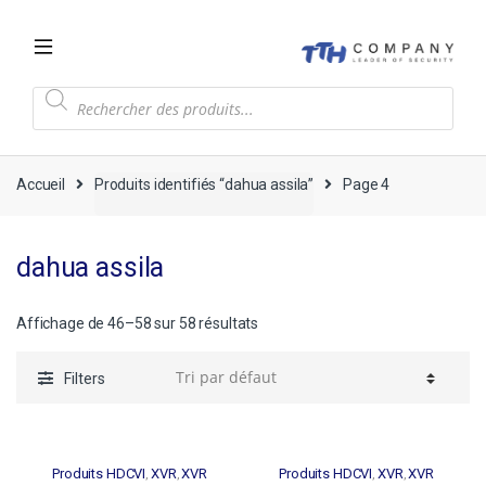
Recherche
de
produits
Accueil
Produits identifiés “dahua assila”
Page 4
dahua assila
Affichage de 46–58 sur 58 résultats
Filters
Produits HDCVI
XVR
XVR
Produits HDCVI
XVR
XVR
,
,
,
,