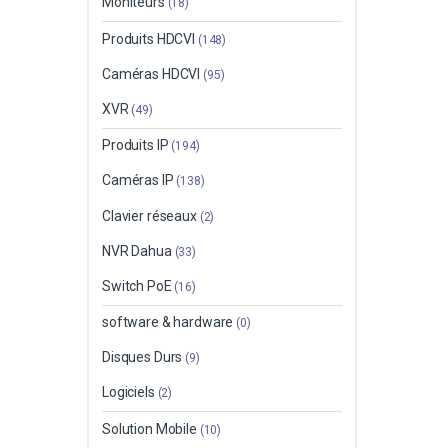
Moniteurs
(18)
Produits HDCVI
(148)
Caméras HDCVI
(95)
XVR
(49)
Produits IP
(194)
Caméras IP
(138)
Clavier réseaux
(2)
NVR Dahua
(33)
Switch PoE
(16)
software & hardware
(0)
Disques Durs
(9)
Logiciels
(2)
Solution Mobile
(10)