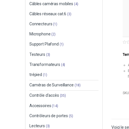
Câbles caméras mobiles
(4)
Câbles réseaux cat.6
(3)
Connecteurs
(1)
Microphone
(2)
Support Plafond
(1)
0
o
Testeurs
u
(3)
Ter
t
o
Transformateurs
f
(4)
5
trépied
(1)
Caméras de Surveillance
(18)
SKU
Contrôle d'accès
(35)
Accessoires
(14)
Contrôleurs de portes
(5)
Lecteurs
(3)
Voici le se