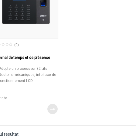
(0)
minal de temps et de présence
Adopte un processeur 32 bits
Boutons mécaniques, interface de
fonctionnement LCD
Batterie au lithium rechargeable
haute capacité intégrée, jusqu’à
: n/a
2600 mAh
Prend en charge la distance de
lecture de la carte Mifare / carte
d’identité 1 cm à 3 cm, glissement
de la carte
Temps de réponse de vérification
ul résultat
des empreintes digitales ≤0,5 s,